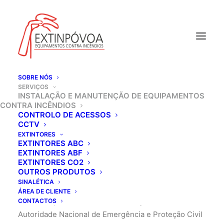
SOBRE NÓS
SERVIÇOS
INSTALAÇÃO E
INSTALAÇÃO E MANUTENÇÃO DE EQUIPAMENTOS
CONTRA INCÊNDIOS
MANUTENÇÃO DE
CONTROLO DE ACESSOS
CCTV
EQUIPAMENTOS CONTRA
EXTINTORES
EXTINTORES ABC
INCÊNDIOS
EXTINTORES ABF
EXTINTORES CO2
OUTROS PRODUTOS
SINALÉTICA
Somos especialistas na Instalação e Manutenção de
ÁREA DE CLIENTE
Extintores, estamos credenciados pela ANEPC-
CONTACTOS
Autoridade Nacional de Emergência e Proteção Civil